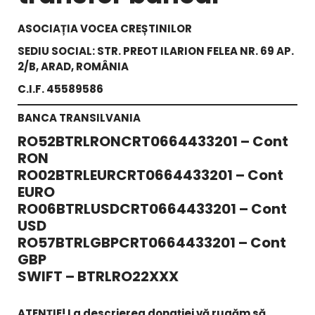
ASOCIAȚIA VOCEA CREȘTINILOR
SEDIU SOCIAL: STR. PREOT ILARION FELEA NR. 69 AP.
2/B, ARAD, ROMÂNIA
C.I.F. 45589586
BANCA TRANSILVANIA
RO52BTRLRONCRT0664433201 – Cont
RON
RO02BTRLEURCRT0664433201 – Cont
EURO
RO06BTRLUSDCRT0664433201 – Cont
USD
RO57BTRLGBPCRT0664433201 – Cont
GBP
SWIFT – BTRLRO22XXX
ATENȚIE! La descrierea donației vă rugăm să