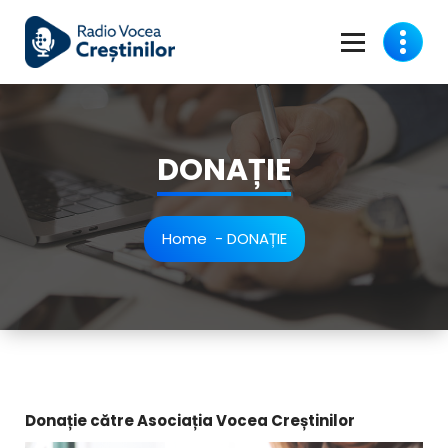
Skip
to
content
Vocea care ne unește!
DONAȚIE
Home
-
DONAȚIE
Donație către Asociația Vocea Creștinilor